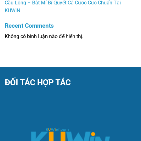
Cầu Lông – Bật Mí Bí Quyết Cá Cược Cực Chuẩn Tại
KUWIN
Recent Comments
Không có bình luận nào để hiển thị.
ĐỐI TÁC HỢP TÁC