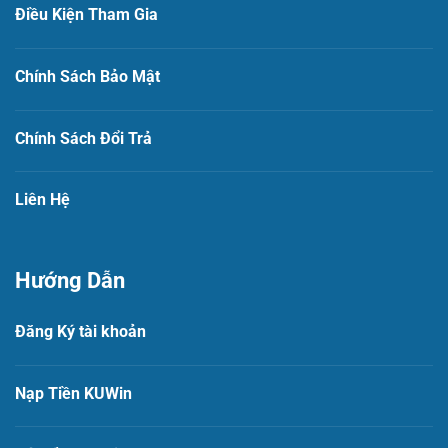
Điều Kiện Tham Gia
Chính Sách Bảo Mật
Chính Sách Đổi Trả
Liên Hệ
Hướng Dẫn
Đăng Ký tài khoản
Nạp Tiền KUWin