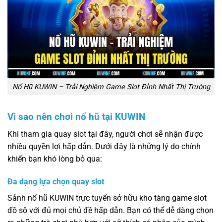
Nổ Hũ KUWIN – Trải Nghiệm Game Slot Đỉnh Nhất Thị Trường
Vì sao nên chơi nổ hũ tại KUWIN
Khi tham gia quay slot tại đây, người chơi sẽ nhận được
nhiều quyền lợi hấp dẫn. Dưới đây là những lý do chính
khiến bạn khó lòng bỏ qua:
Đa dạng lựa chọn quay slot
Sảnh nổ hũ KUWIN trực tuyến sở hữu kho tàng game slot
đồ sộ với đủ mọi chủ đề hấp dẫn. Bạn có thể dễ dàng chọn