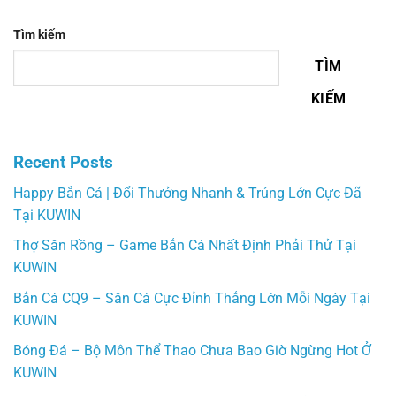
Tìm kiếm
TÌM
KIẾM
Recent Posts
Happy Bắn Cá | Đổi Thưởng Nhanh & Trúng Lớn Cực Đã
Tại KUWIN
Thợ Săn Rồng – Game Bắn Cá Nhất Định Phải Thử Tại
KUWIN
Bắn Cá CQ9 – Săn Cá Cực Đỉnh Thắng Lớn Mỗi Ngày Tại
KUWIN
Bóng Đá – Bộ Môn Thể Thao Chưa Bao Giờ Ngừng Hot Ở
KUWIN