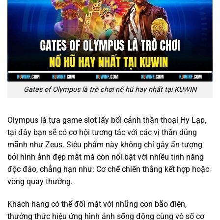
Gates of Olympus là trò chơi nổ hũ hay nhất tại KUWIN
Olympus là tựa game slot lấy bối cảnh thần thoại Hy Lạp,
tại đây bạn sẽ có cơ hội tương tác với các vị thần dũng
mãnh như Zeus. Siêu phẩm này không chỉ gây ấn tượng
bởi hình ảnh đẹp mắt mà còn nổi bật với nhiều tính năng
độc đáo, chẳng hạn như: Cơ chế chiến thắng kết hợp hoặc
vòng quay thưởng.
Khách hàng có thể đối mặt với những cơn bão điện,
thưởng thức hiệu ứng hình ảnh sống động cùng vô số cơ