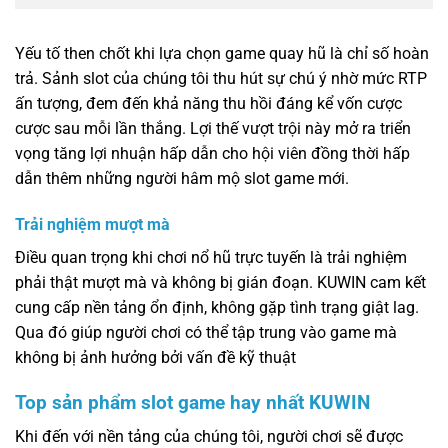
Yếu tố then chốt khi lựa chọn game quay hũ là chỉ số hoàn
trả. Sảnh slot của chúng tôi thu hút sự chú ý nhờ mức RTP
ấn tượng, đem đến khả năng thu hồi đáng kể vốn cược
cược sau mỗi lần thắng. Lợi thế vượt trội này mở ra triển
vọng tăng lợi nhuận hấp dẫn cho hội viên đồng thời hấp
dẫn thêm những người hâm mộ slot game mới.
Trải nghiệm mượt mà
Điều quan trọng khi chơi nổ hũ trực tuyến là trải nghiệm
phải thật mượt mà và không bị gián đoạn. KUWIN cam kết
cung cấp nền tảng ổn định, không gặp tình trạng giật lag.
Qua đó giúp người chơi có thể tập trung vào game mà
không bị ảnh hưởng bởi vấn đề kỹ thuật
Top sản phẩm slot game hay nhất KUWIN
Khi đến với nền tảng của chúng tôi, người chơi sẽ được