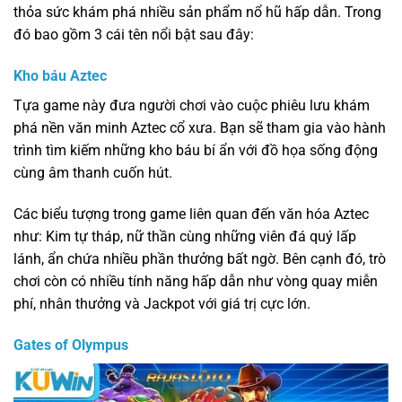
thỏa sức khám phá nhiều sản phẩm nổ hũ hấp dẫn. Trong
đó bao gồm 3 cái tên nổi bật sau đây:
Kho báu Aztec
Tựa game này đưa người chơi vào cuộc phiêu lưu khám
phá nền văn minh Aztec cổ xưa. Bạn sẽ tham gia vào hành
trình tìm kiếm những kho báu bí ẩn với đồ họa sống động
cùng âm thanh cuốn hút.
Các biểu tượng trong game liên quan đến văn hóa Aztec
như: Kim tự tháp, nữ thần cùng những viên đá quý lấp
lánh, ẩn chứa nhiều phần thưởng bất ngờ. Bên cạnh đó, trò
chơi còn có nhiều tính năng hấp dẫn như vòng quay miễn
phí, nhân thưởng và Jackpot với giá trị cực lớn.
Gates of Olympus