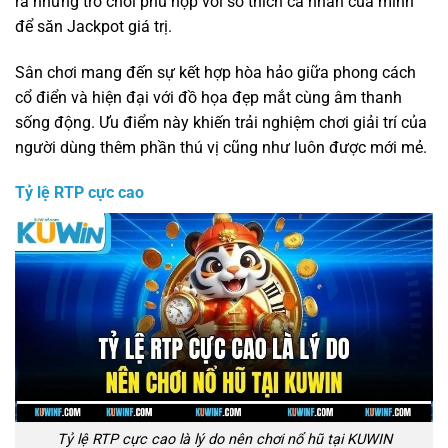
ra những trò chơi phù hợp với sở thích cá nhân của mình
để săn Jackpot giá trị.
Sân chơi mang đến sự kết hợp hòa hảo giữa phong cách
cổ điển và hiện đại với đồ họa đẹp mắt cùng âm thanh
sống động. Ưu điểm này khiến trải nghiệm chơi giải trí của
người dùng thêm phần thú vị cũng như luôn được mới mẻ.
Tỷ lệ RTP cực cao
Tỷ lệ RTP cực cao là lý do nên chơi nổ hũ tại KUWIN