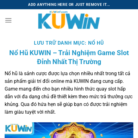
Chuyển
ADD ANYTHING HERE OR JUST REMOVE IT...
đến
nội
dung
LƯU TRỮ DANH MỤC:
NỔ HŨ
Nổ Hũ KUWIN – Trải Nghiệm Game Slot
Đỉnh Nhất Thị Trường
Nổ hũ là sảnh cược được lựa chọn nhiều nhất trong tất cả
sản phẩm giải trí đổi online mà KUWIN đang cung cấp.
Game mang đến cho bạn nhiều hình thức quay slot hấp
dẫn với đa dạng chủ đề thiết kèm theo mức trả thưởng cực
khủng. Qua đó hứa hẹn sẽ giúp bạn có được trải nghiệm
làm giàu tuyệt vời nhất.