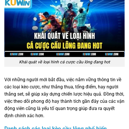
Khái quát về loại hình cá cược cầu lông đang hot
Với những người mới bắt đầu, việc nắm vững thông tin về
các loại kèo cược, như thắng thua, tổng điểm, hay người
thắng set, sẽ giúp xây dựng chiến lược hiệu quả. Đồng thời,
việc theo dõi phong độ hay thành tích gần đây của các vận
động viên cũng là yếu tố quan trọng giúp đưa ra quyết
định chính xác hơn.
Danh sách các loại kèo cầu lông phổ biến