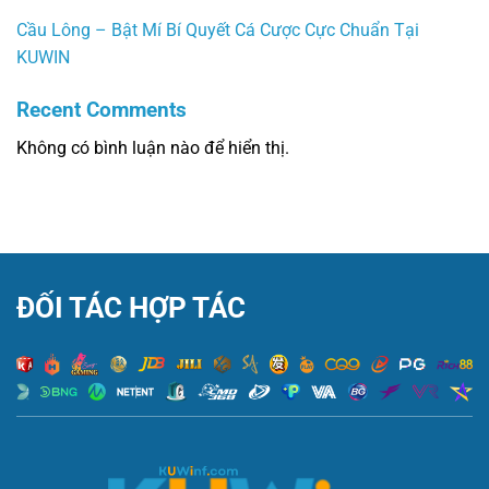
Cầu Lông – Bật Mí Bí Quyết Cá Cược Cực Chuẩn Tại
KUWIN
Recent Comments
Không có bình luận nào để hiển thị.
ĐỐI TÁC HỢP TÁC