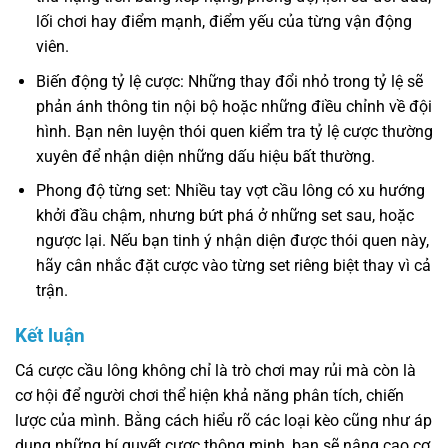
lối chơi hay điểm mạnh, điểm yếu của từng vận động
viên.
Biến động tỷ lệ cược: Những thay đổi nhỏ trong tỷ lệ sẽ
phản ánh thông tin nội bộ hoặc những điều chỉnh về đội
hình. Bạn nên luyện thói quen kiểm tra tỷ lệ cược thường
xuyên để nhận diện những dấu hiệu bất thường.
Phong độ từng set: Nhiều tay vợt cầu lông có xu hướng
khởi đầu chậm, nhưng bứt phá ở những set sau, hoặc
ngược lại. Nếu bạn tinh ý nhận diện được thói quen này,
hãy cân nhắc đặt cược vào từng set riêng biệt thay vì cả
trận.
Kết luận
Cá cược cầu lông không chỉ là trò chơi may rủi mà còn là
cơ hội để người chơi thể hiện khả năng phân tích, chiến
lược của mình. Bằng cách hiểu rõ các loại kèo cũng như áp
dụng những bí quyết cược thông minh, bạn sẽ nâng cao cơ