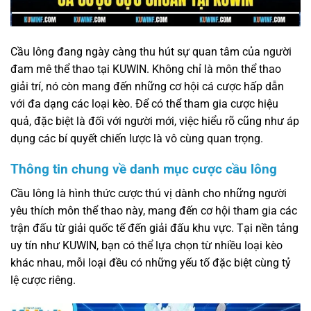
Cầu lông đang ngày càng thu hút sự quan tâm của người
đam mê thể thao tại KUWIN. Không chỉ là môn thể thao
giải trí, nó còn mang đến những cơ hội cá cược hấp dẫn
với đa dạng các loại kèo. Để có thể tham gia cược hiệu
quả, đặc biệt là đối với người mới, việc hiểu rõ cũng như áp
dụng các bí quyết chiến lược là vô cùng quan trọng.
Thông tin chung về danh mục cược cầu lông
Cầu lông là hình thức cược thú vị dành cho những người
yêu thích môn thể thao này, mang đến cơ hội tham gia các
trận đấu từ giải quốc tế đến giải đấu khu vực. Tại nền tảng
uy tín như KUWIN, bạn có thể lựa chọn từ nhiều loại kèo
khác nhau, mỗi loại đều có những yếu tố đặc biệt cùng tỷ
lệ cược riêng.